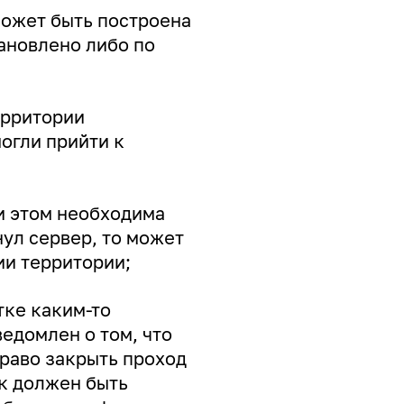
может быть построена
ановлено либо по
ерритории
могли прийти к
ри этом необходима
нул сервер, то может
ии территории;
тке каким-то
едомлен о том, что
право закрыть проход
ок должен быть