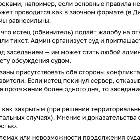
оками, например, если основные правила не 
жет проводится как в заочном формате (в Ди
рмы равносильны.
, что истец (обвинитель) подаёт жалобу на о
ли тикет. Админ организует суд и приглашае
ед заседанием — им может стать любой адми
ету обсуждения судом.
заны присутствовать обе стороны конфликта
авители. Если истец покинул сервер, отказы
на протяжении более одного дня, то заседани
 как закрытым (при решении территориальны
тальных случаях). Мнение и доказательства
остью.
лемах или невозможности продолжения суда