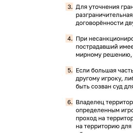
3.
Для уточнения гра
разграничительная
договорённости дву
4.
При несанкциониро
пострадавший имеет
мирному решению, 
5.
Если большая часть
другому игроку, ли
быть созван суд д
6.
Владелец территор
определенным игро
проход на террито
на территорию для 