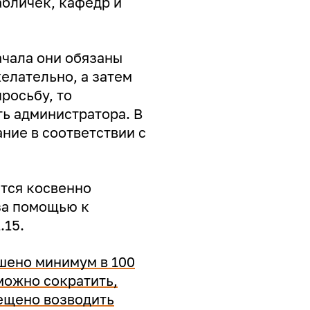
бличек, кафедр и
ачала они обязаны
елательно, а затем
росьбу, то
ть администратора. В
ние в соответствии с
тся косвенно
 за помощью к
.15.
шено минимум в 100
можно сократить,
ещено возводить