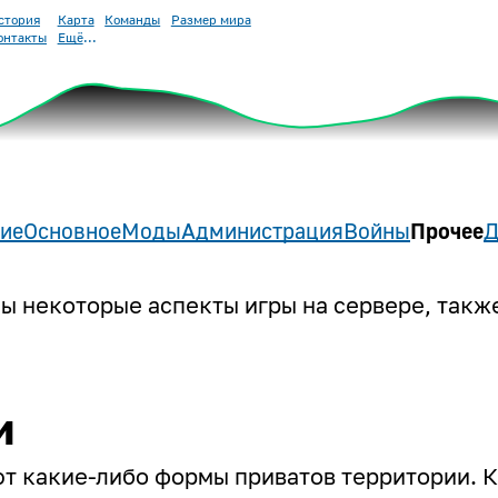
стория
Карта
Команды
Размер мира
онтакты
Ещё
ие
Основное
Моды
Администрация
Войны
Прочее
Д
ны некоторые аспекты игры на сервере, так
и
ют какие-либо формы приватов территории. 