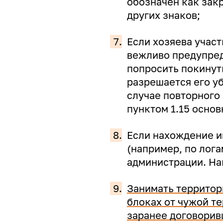
обозначен как зак
других знаков;
7.
Если хозяева участ
вежливо предупреди
попросить покинут
разрешается его уб
случае повторного
пунктом 1.15 основ
8.
Если нахождение и
(например, по лога
администрации. Нак
9.
Занимать территор
блоках от чужой т
заранее договорив