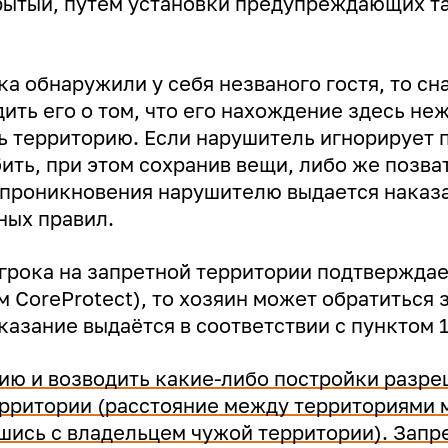
рытый, путём установки предупреждающих та
ка обнаружили у себя незваного гостя, то сн
ть его о том, что его нахождение здесь неж
ь территорию. Если нарушитель игнорирует п
ить, при этом сохранив вещи, либо же позва
 проникновения нарушителю выдается наказа
ных правил.
грока на запретной территории подтверждае
м CoreProtect), то хозяин может обратиться
азание выдаётся в соответствии с пунктом 1
ию и возводить какие-либо постройки разре
ерритории (расстояние между территориями 
шись с владельцем чужой территории). Запр