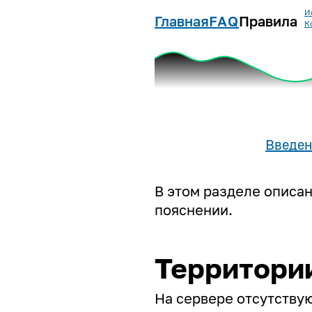
И
Главная
FAQ
Правила
К
Введен
В этом разделе описа
пояснении.
Территори
На сервере отсутству