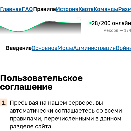
Главная
FAQ
Правила
История
Карта
Команды
Разм
28/200 онлайн
Рекорд — 174
Введение
Основное
Моды
Администрация
Войн
Пользовательское
соглашение
1.
Пребывая на нашем сервере, вы
автоматически соглашаетесь со всеми
правилами, перечисленными в данном
разделе сайта.