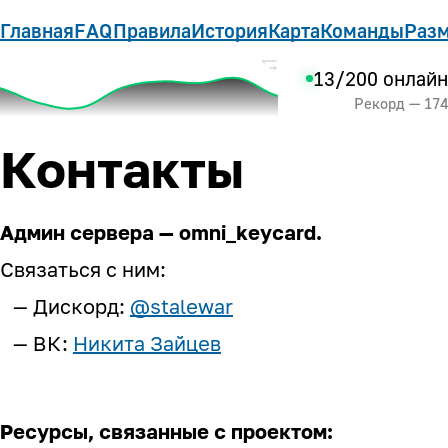
Главная
FAQ
Правила
История
Карта
Команды
Разм
13/200 онлайн
Рекорд — 174
Контакты
Админ сервера — omni_keycard.
Связаться с ним:
Дискорд:
@stalewar
ВК
:
Никита Зайцев
Ресурсы, связанные c проектом: