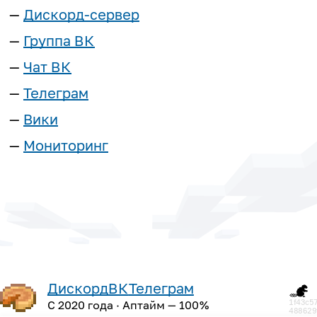
Дискорд-сервер
Группа
ВК
Чат
ВК
Телеграм
Вики
Мониторинг
Дискорд
ВК
Телеграм
1f43c5
С 2020 года
· Аптайм — 100 %
488629