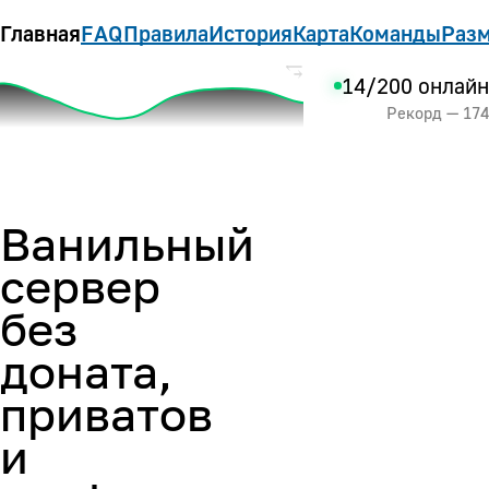
Главная
FAQ
Правила
История
Карта
Команды
Разм
14/200 онлайн
Рекорд — 174
Ванильный
сервер
без
доната,
приватов
и